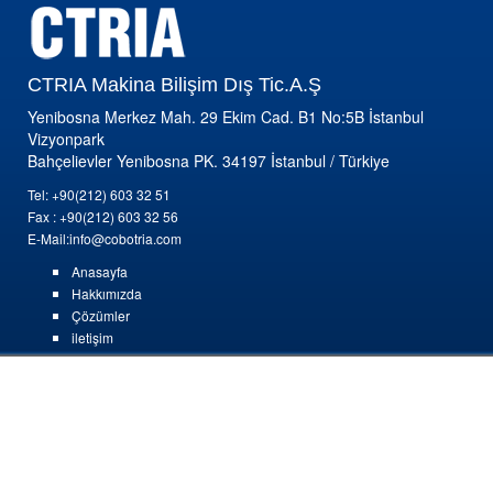
CTRIA Makina Bilişim Dış Tic.A.Ş
Yenibosna Merkez Mah. 29 Ekim Cad. B1 No:5B İstanbul
Vizyonpark
Bahçelievler Yenibosna PK. 34197 İstanbul / Türkiye
Tel: +90(212) 603 32 51
Fax : +90(212) 603 32 56
E-Mail:info@cobotria.com
Anasayfa
Hakkımızda
Çözümler
iletişim
İş Makinaları Çözümleri
Mobil Taşıyıcılar Çözümleri
Toplu Taşım Araçları Projesi
İstifleme Araçları Çözümleri
Nakliye Araçları Çözümleri
Tarım Araçları Çözümleri