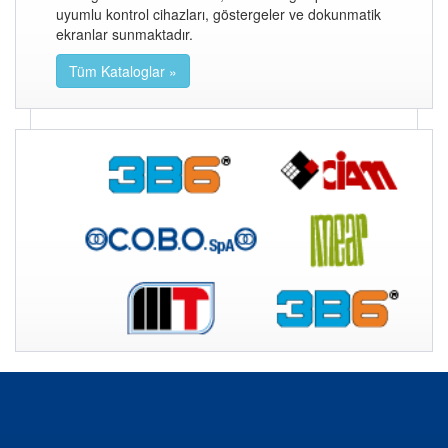
Kontrol Üniteleri
Direksiyon
uyumlu kontrol cihazları, göstergeler ve dokunmatik
Kolonları
ekranlar sunmaktadır.
Tüm Kataloglar »
Yeni Ürünler
IN2 ROUTER